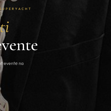
 SUPERYACHT
ti
evente
ht eventе na