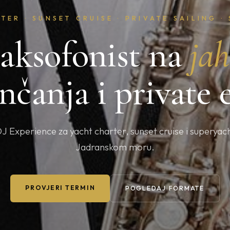
TER · SUNSET CRUISE · PRIVATE SAILING ·
aksofonist na
jah
enčanja i private 
DJ Experience za yacht charter, sunset cruise i superyac
Jadranskom moru.
PROVJERI TERMIN
POGLEDAJ FORMATE