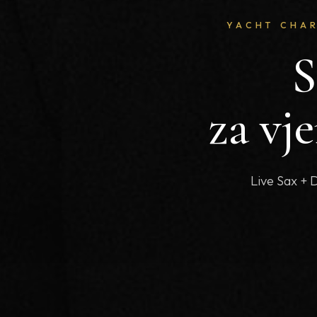
YACHT CHAR
S
za vj
Live Sax + 